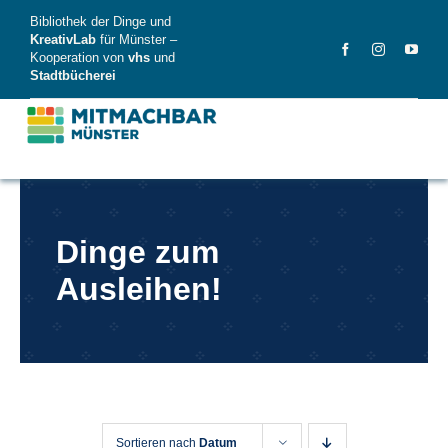
Skip
Bibliothek der Dinge und
to
KreativLab
für Münster –
Kooperation von
vhs
und
content
Stadtbücherei
MitMachBar
Dinge zum
Dinge
Ausleihen!
FAQ
News
Videos
Sortieren nach
Datum