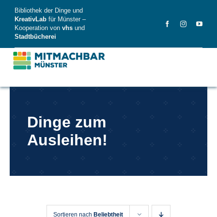
Skip
Bibliothek der Dinge und
to
KreativLab
für Münster –
Kooperation von
vhs
und
content
Stadtbücherei
MitMachBar
Dinge zum
Dinge
Ausleihen!
FAQ
News
Videos
Sortieren nach
Beliebtheit