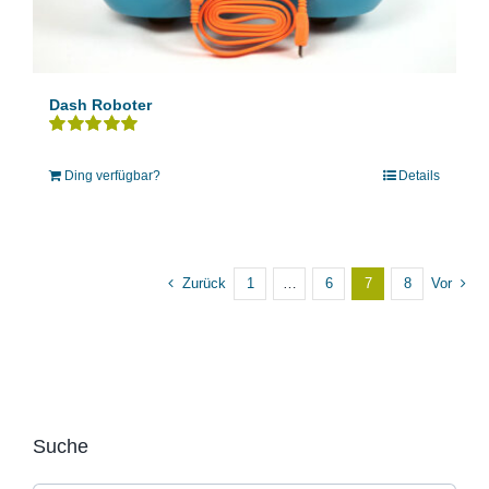
Dash Roboter
Bewertet
mit
5.00
von 5
Ding verfügbar?
Details
Zurück
1
…
6
7
8
Vor
Suche