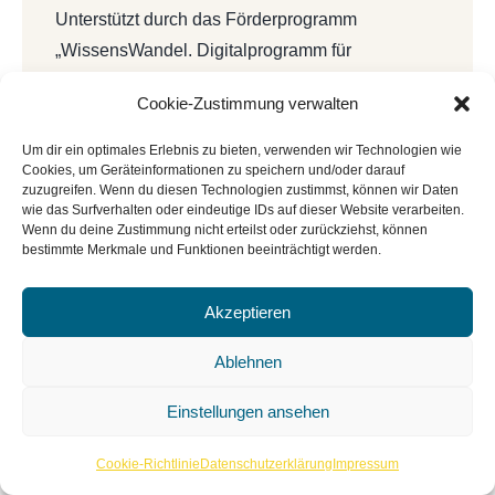
Unterstützt durch das Förderprogramm
„WissensWandel. Digitalprogramm für
Bibliotheken und Archive innerhalb von
Cookie-Zustimmung verwalten
NEUSTART KULTUR“ vom Deutschen
Bibliotheksverband e.V. und dem Beauftragten
Um dir ein optimales Erlebnis zu bieten, verwenden wir Technologien wie
Cookies, um Geräteinformationen zu speichern und/oder darauf
der Bundesregierung für Kultur und Medien
zuzugreifen. Wenn du diesen Technologien zustimmst, können wir Daten
(BKM).
wie das Surfverhalten oder eindeutige IDs auf dieser Website verarbeiten.
Wenn du deine Zustimmung nicht erteilst oder zurückziehst, können
bestimmte Merkmale und Funktionen beeinträchtigt werden.
Akzeptieren
Ablehnen
Einstellungen ansehen
Cookie-Richtlinie
Datenschutzerklärung
Impressum