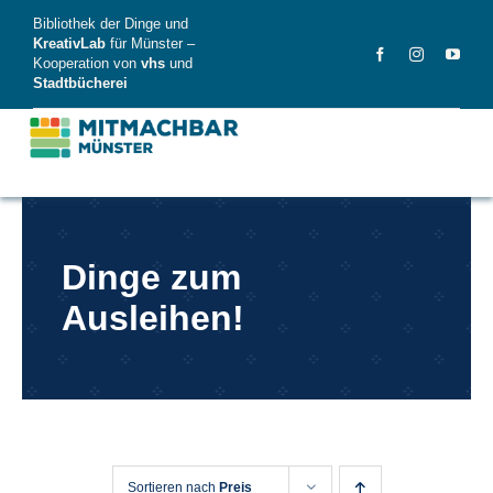
Skip
Bibliothek der Dinge und
to
KreativLab
für Münster –
Kooperation von
vhs
und
content
Stadtbücherei
MitMachBar
Dinge zum
Dinge
Ausleihen!
FAQ
News
Videos
Sortieren nach
Preis