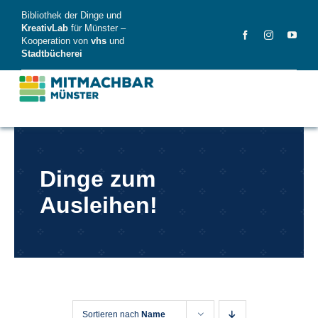
Skip
Bibliothek der Dinge und
to
KreativLab
für Münster –
Kooperation von
vhs
und
content
Stadtbücherei
MitMachBar
Dinge zum
Dinge
Ausleihen!
FAQ
News
Videos
Sortieren nach
Name