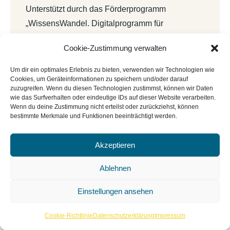
Unterstützt durch das Förderprogramm
„WissensWandel. Digitalprogramm für
Bibliotheken und Archive innerhalb von
Cookie-Zustimmung verwalten
NEUSTART KULTUR“ vom Deutschen
Bibliotheksverband e.V. und dem Beauftragten
Um dir ein optimales Erlebnis zu bieten, verwenden wir Technologien wie
Cookies, um Geräteinformationen zu speichern und/oder darauf
der Bundesregierung für Kultur und Medien
zuzugreifen. Wenn du diesen Technologien zustimmst, können wir Daten
(BKM).
wie das Surfverhalten oder eindeutige IDs auf dieser Website verarbeiten.
Wenn du deine Zustimmung nicht erteilst oder zurückziehst, können
bestimmte Merkmale und Funktionen beeinträchtigt werden.
Akzeptieren
Ablehnen
Einstellungen ansehen
Cookie-Richtlinie
Datenschutzerklärung
Impressum