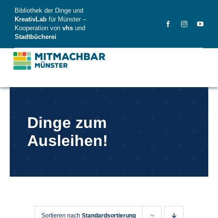
Skip
Bibliothek der Dinge und
to
KreativLab
für Münster –
Kooperation von
vhs
und
content
Stadtbücherei
MitMachBar
Dinge zum
Dinge
Ausleihen!
FAQ
News
Videos
Sortieren nach
Standardsortierung