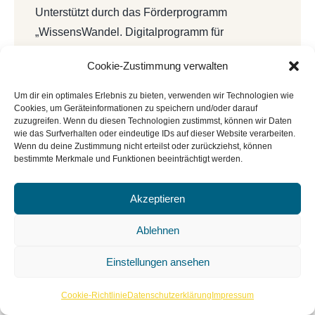
Unterstützt durch das Förderprogramm
„WissensWandel. Digitalprogramm für
Bibliotheken und Archive innerhalb von
Cookie-Zustimmung verwalten
NEUSTART KULTUR“ vom Deutschen
Bibliotheksverband e.V. und dem Beauftragten
Um dir ein optimales Erlebnis zu bieten, verwenden wir Technologien wie
Cookies, um Geräteinformationen zu speichern und/oder darauf
der Bundesregierung für Kultur und Medien
zuzugreifen. Wenn du diesen Technologien zustimmst, können wir Daten
(BKM).
wie das Surfverhalten oder eindeutige IDs auf dieser Website verarbeiten.
Wenn du deine Zustimmung nicht erteilst oder zurückziehst, können
bestimmte Merkmale und Funktionen beeinträchtigt werden.
Akzeptieren
Ablehnen
Einstellungen ansehen
Cookie-Richtlinie
Datenschutzerklärung
Impressum