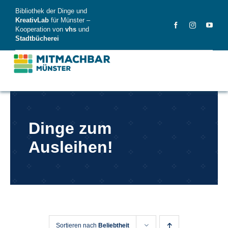
Skip
Bibliothek der Dinge und
to
KreativLab
für Münster –
Kooperation von
vhs
und
content
Stadtbücherei
MitMachBar
Dinge zum
Dinge
Ausleihen!
FAQ
News
Videos
Sortieren nach
Beliebtheit