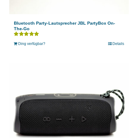
Bluetooth Party-Lautsprecher JBL PartyBox On-
The-Go
Bewertet
Ding verfügbar?
Details
mit
5.00
von 5