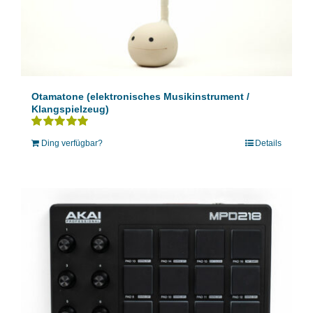
Otamatone (elektronisches Musikinstrument /
Klangspielzeug)
Bewertet
Ding verfügbar?
Details
mit
5.00
von 5