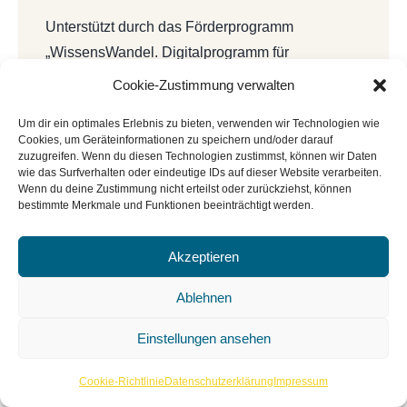
Unterstützt durch das Förderprogramm
„WissensWandel. Digitalprogramm für
Bibliotheken und Archive innerhalb von
Cookie-Zustimmung verwalten
NEUSTART KULTUR“ vom Deutschen
Um dir ein optimales Erlebnis zu bieten, verwenden wir Technologien wie
Bibliotheksverband e.V. und dem Beauftragten
Cookies, um Geräteinformationen zu speichern und/oder darauf
der Bundesregierung für Kultur und Medien
zuzugreifen. Wenn du diesen Technologien zustimmst, können wir Daten
wie das Surfverhalten oder eindeutige IDs auf dieser Website verarbeiten.
(BKM).
Wenn du deine Zustimmung nicht erteilst oder zurückziehst, können
bestimmte Merkmale und Funktionen beeinträchtigt werden.
Akzeptieren
Ablehnen
Einstellungen ansehen
Cookie-Richtlinie
Datenschutzerklärung
Impressum