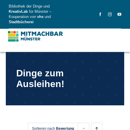
Skip
Bibliothek der Dinge und
to
KreativLab
für Münster –
Kooperation von
vhs
und
content
Stadtbücherei
MitMachBar
Dinge zum
Dinge
Ausleihen!
FAQ
News
Videos
Sortieren nach
Bewertung