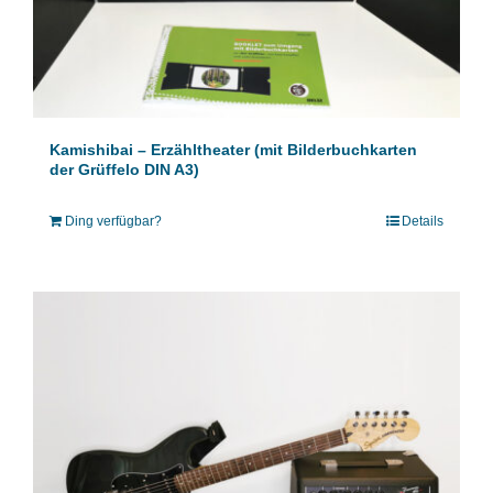
Kamishibai – Erzähltheater (mit Bilderbuchkarten
der Grüffelo DIN A3)
Ding verfügbar?
Details