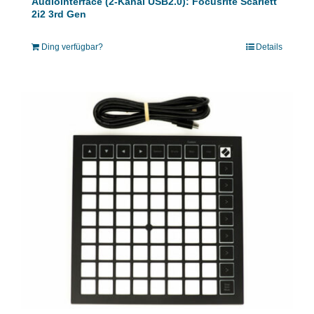
Audiointerface (2-Kanal USB2.0): Focusrite Scarlett
2i2 3rd Gen
Ding verfügbar?
Details