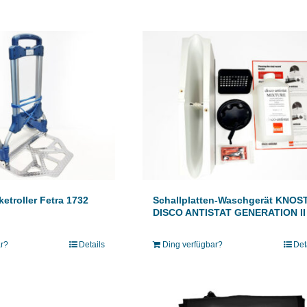
etroller Fetra 1732
Schallplatten-Waschgerät KNOST
DISCO ANTISTAT GENERATION II
ar?
Details
Ding verfügbar?
Det