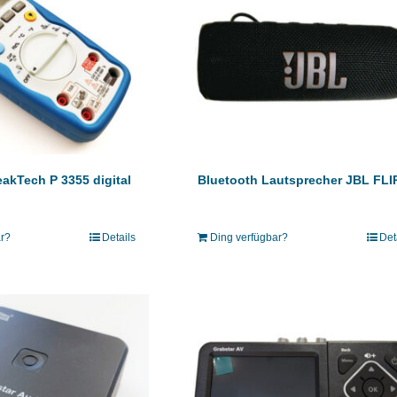
eakTech P 3355 digital
Bluetooth Lautsprecher JBL FLI
ar?
Details
Ding verfügbar?
Det