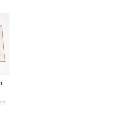
I
ails