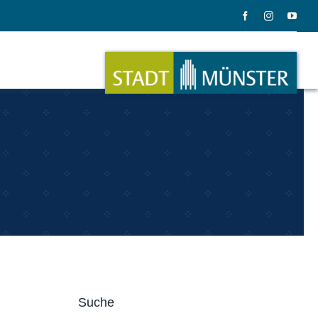
ation
Musik
ation
Musikinstrumente
Suche
le Gadgets
Alles zum Tasten, Zupfen, Schlagen.