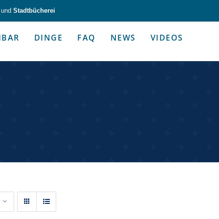
und
Stadtbücherei
HBAR
DINGE
FAQ
NEWS
VIDEOS
zeug & Alltagshelfer
Medien & Kommunik
g & Altagshelfer
Medien & Kommunik
e selbst in die Hand.
Kommunikative Gimmicks & coo