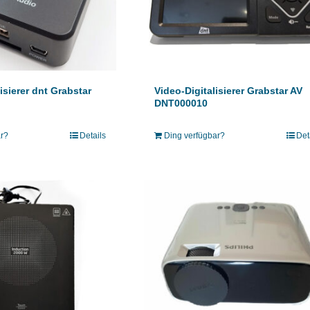
isierer dnt Grabstar
Video-Digitalisierer Grabstar AV
DNT000010
ar?
Details
Ding verfügbar?
Det