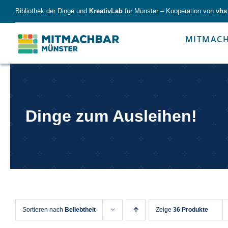
Skip
Bibliothek der Dinge und
KreativLab
für Münster – Kooperation von
vhs
to
content
MITMAC
Forschen
Werk
Dinge zum Ausleihen!
Forschen
Werkzeu
Sortieren nach
Beliebtheit
Zeige
36 Produkte
Alles für kleine & große Entdecker.
Nimm die Ding