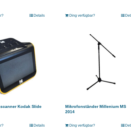
ar?
Details
Ding verfügbar?
Det
ascanner Kodak Slide
Mikrofonständer Millenium MS
2014
ar?
Details
Ding verfügbar?
Det