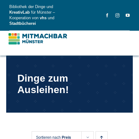
Skip
Bibliothek der Dinge und
to
KreativLab
für Münster –
Kooperation von
vhs
und
content
Stadtbücherei
MitMachBar
Dinge zum
Dinge
Ausleihen!
FAQ
News
Videos
Sortieren nach
Preis