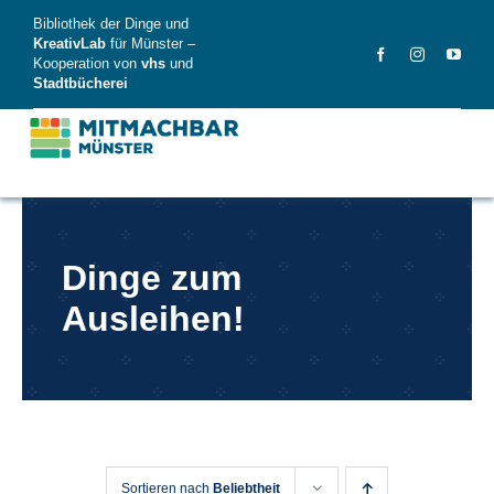
Skip
Bibliothek der Dinge und
to
KreativLab
für Münster –
Kooperation von
vhs
und
content
Stadtbücherei
MitMachBar
Dinge zum
Dinge
Ausleihen!
FAQ
News
Videos
Sortieren nach
Beliebtheit