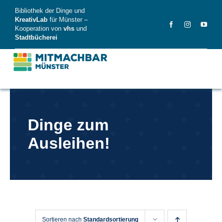
Skip
Bibliothek der Dinge und
to
KreativLab
für Münster –
Kooperation von
vhs
und
content
Stadtbücherei
MitMachBar
Dinge zum
Dinge
Ausleihen!
FAQ
News
Videos
Sortieren nach
Standardsortierung