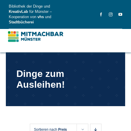
Skip
Bibliothek der Dinge und
to
KreativLab
für Münster –
Kooperation von
vhs
und
content
Stadtbücherei
MitMachBar
Dinge zum
Dinge
Ausleihen!
FAQ
News
Videos
Sortieren nach
Preis