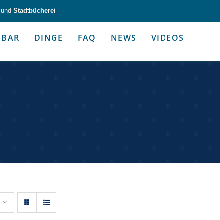
und
Stadtbücherei
HBAR
DINGE
FAQ
NEWS
VIDEOS
zeug & Alltagshelfer
Medien & Kommunik
g & Altagshelfer
Medien & Kommunik
e selbst in die Hand.
Kommunikative Gimmicks & coo