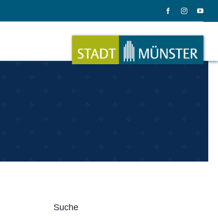
ation
Musik
ation
Musikinstrumente
Suche
le Gadgets
Alles zum Tasten, Zupfen, Schlagen.