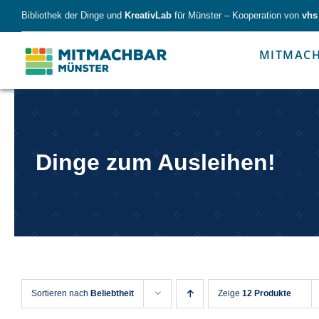
Skip
Bibliothek der Dinge und
KreativLab
für Münster – Kooperation von
vhs
to
content
MITMAC
Forschen
Werk
Dinge zum Ausleihen!
Forschen
Werkzeu
Sortieren nach
Beliebtheit
Zeige
12 Produkte
Alles für kleine & große Entdecker.
Nimm die Ding