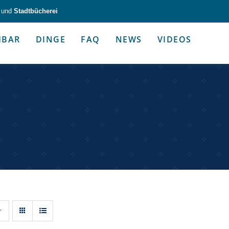
und
Stadtbücherei
HBAR
DINGE
FAQ
NEWS
VIDEOS
zeug & Alltagshelfer
Medien & Kommunik
g & Altagshelfer
Medien & Kommunik
e selbst in die Hand.
Kommunikative Gimmicks & coo