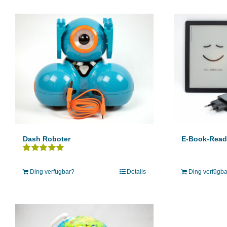
Dash Roboter
E-Book-Reade
Bewertet
mit
5.00
von 5
Ding verfügbar?
Details
Ding verfügb