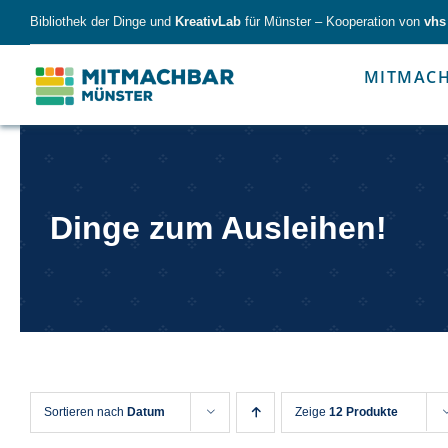
Skip
Bibliothek der Dinge und
KreativLab
für Münster – Kooperation von
vhs
to
content
MITMAC
Forschen
Werk
Dinge zum Ausleihen!
Forschen
Werkzeu
Sortieren nach
Datum
Zeige
12 Produkte
Alles für kleine & große Entdecker.
Nimm die Ding