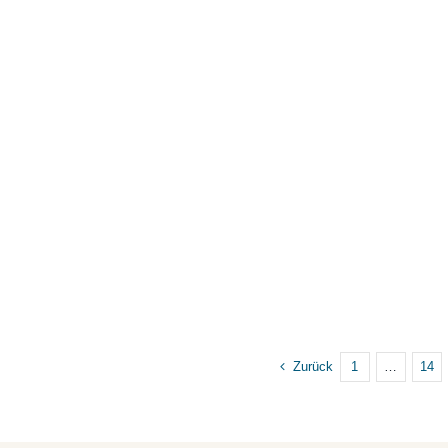
Zurück
1
…
14