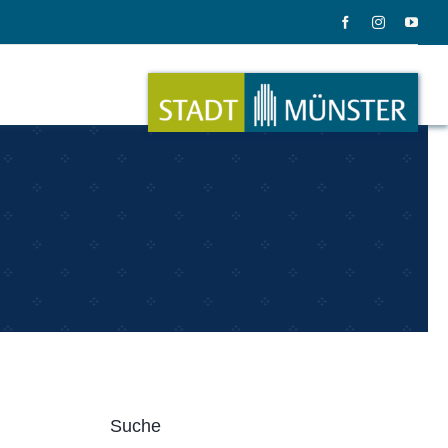
ation
Musik
ation
Musikinstrumente
Suche
le Gadgets
Alles zum Tasten, Zupfen, Schlagen.