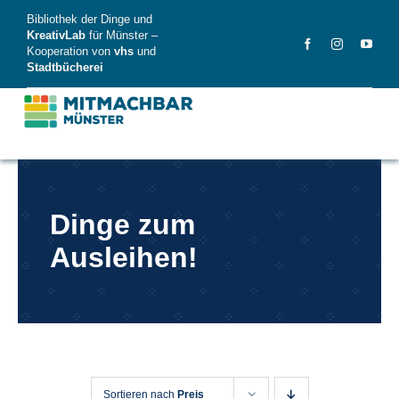
Skip
Bibliothek der Dinge und
to
KreativLab
für Münster –
Kooperation von
vhs
und
content
Stadtbücherei
MitMachBar
Dinge zum
Dinge
Ausleihen!
FAQ
News
Videos
Sortieren nach
Preis