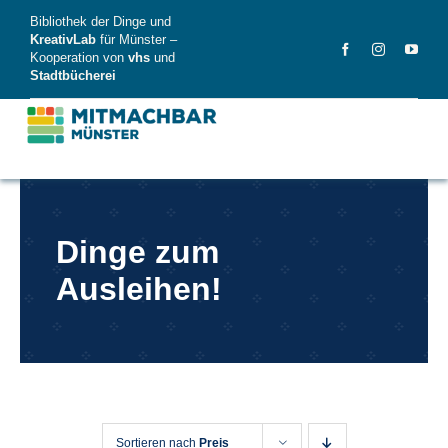
Skip
Bibliothek der Dinge und
to
KreativLab
für Münster –
Kooperation von
vhs
und
content
Stadtbücherei
MitMachBar
Dinge zum
Dinge
Ausleihen!
FAQ
News
Videos
Sortieren nach
Preis