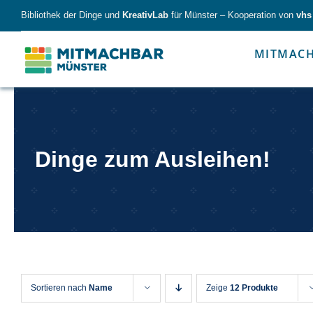
Skip
Bibliothek der Dinge und
KreativLab
für Münster – Kooperation von
vhs
to
content
MITMAC
Forschen
Werk
Dinge zum Ausleihen!
Forschen
Werkzeu
Sortieren nach
Name
Zeige
12 Produkte
Alles für kleine & große Entdecker.
Nimm die Ding