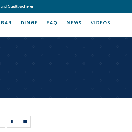
und
Stadtbücherei
HBAR
DINGE
FAQ
NEWS
VIDEOS
zeug & Alltagshelfer
Medien & Kommunik
g & Altagshelfer
Medien & Kommunik
e selbst in die Hand.
Kommunikative Gimmicks & coo