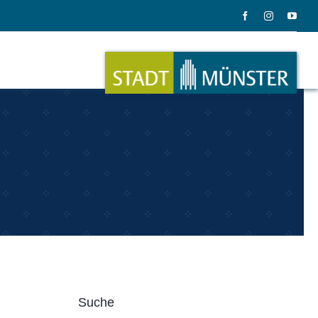
ation
Musik
ation
Musikinstrumente
Suche
le Gadgets
Alles zum Tasten, Zupfen, Schlagen.