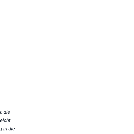
2
, die
eicht
g in die