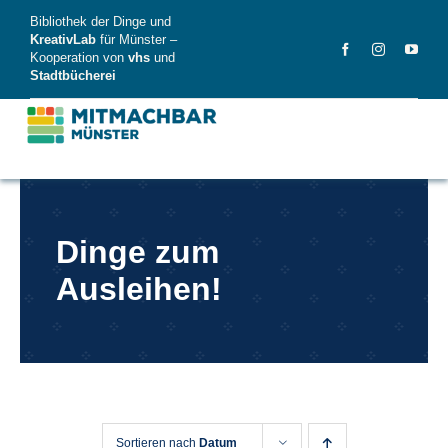
Skip
Bibliothek der Dinge und
to
KreativLab
für Münster –
Kooperation von
vhs
und
content
Stadtbücherei
MitMachBar
Dinge zum
Dinge
Ausleihen!
FAQ
News
Videos
Sortieren nach
Datum