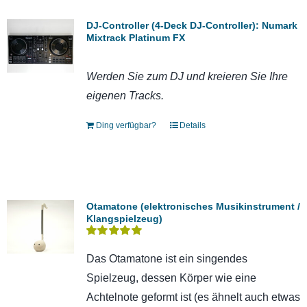
DJ-Controller (4-Deck DJ-Controller): Numark
Mixtrack Platinum FX
Werden Sie zum DJ und kreieren Sie Ihre
eigenen Tracks.
Ding verfügbar?
Details
Otamatone (elektronisches Musikinstrument /
Klangspielzeug)
Bewertet
mit
5.00
von 5
Das Otamatone ist ein singendes
Spielzeug, dessen Körper wie eine
Achtelnote geformt ist (es ähnelt auch etwas