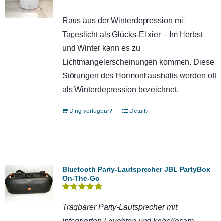
Raus aus der Winterdepression mit
Tageslicht als Glücks-Elixier – Im Herbst
und Winter kann es zu
Lichtmangelerscheinungen kommen. Diese
Störungen des Hormonhaushalts werden oft
als Winterdepression bezeichnet.
Ding verfügbar?
Details
Bluetooth Party-Lautsprecher JBL PartyBox
On-The-Go
Bewertet
mit
5.00
von 5
Tragbarer Party-Lautsprecher mit
integrierten Leuchten und kabellosem