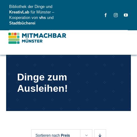
Skip
Bibliothek der Dinge und
to
KreativLab
für Münster –
Kooperation von
vhs
und
content
Stadtbücherei
MitMachBar
Dinge zum
Dinge
Ausleihen!
FAQ
News
Videos
Sortieren nach
Preis