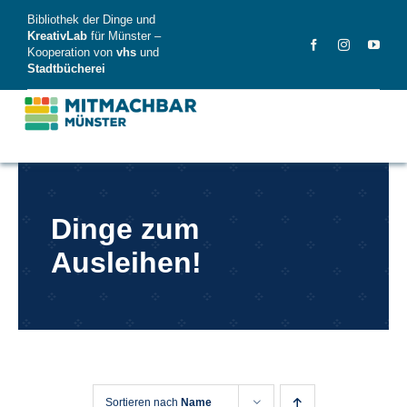
Skip
Bibliothek der Dinge und
to
KreativLab
für Münster –
Kooperation von
vhs
und
content
Stadtbücherei
MitMachBar
Dinge zum
Dinge
Ausleihen!
FAQ
News
Videos
Sortieren nach
Name