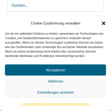
Cookie-Zustimmung verwalten
Dinge nach Kategorien
Um dir ein optimales Erlebnis zu bieten, verwenden wir Technologien wie
Forschen
(18)
Cookies, um Geräteinformationen zu speichern und/oder darauf
zuzugreifen. Wenn du diesen Technologien zustimmst, können wir Daten
wie das Surfverhalten oder eindeutige IDs auf dieser Website verarbeiten.
Kinderbücherei
(7)
Wenn du deine Zustimmung nicht erteilst oder zurückziehst, können
bestimmte Merkmale und Funktionen beeinträchtigt werden.
Medien & Kommunikation
(66)
Akzeptieren
Musik
(30)
Ablehnen
Aufnahmeequipment
(5)
Einstellungen ansehen
Diverses
(10)
Cookie-Richtlinie
Datenschutzerklärung
Impressum
Schlaginstrumente
(9)