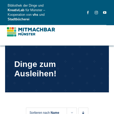
Skip
Bibliothek der Dinge und
to
KreativLab
für Münster –
Kooperation von
vhs
und
content
Stadtbücherei
MitMachBar
Dinge zum
Dinge
Ausleihen!
FAQ
News
Videos
Sortieren nach
Name