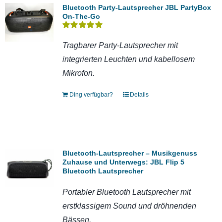
Bluetooth Party-Lautsprecher JBL PartyBox
On-The-Go
Bewertet
mit
5.00
von 5
Tragbarer Party-Lautsprecher mit
integrierten Leuchten und kabellosem
Mikrofon.
Ding verfügbar?
Details
Bluetooth-Lautsprecher – Musikgenuss
Zuhause und Unterwegs: JBL Flip 5
Bluetooth Lautsprecher
Portabler Bluetooth Lautsprecher mit
erstklassigem Sound und dröhnenden
Bässen.