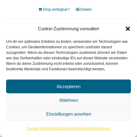
Ding verfügbar?
Details
Cookie-Zustimmung verwalten
Um dir ein optimales Erlebnis zu bieten, verwenden wir Technologien wie
Deltaschleifer Bosch PDA 180
Cookies, um Geräteinformationen zu speichern und/oder darauf
zuzugreifen. Wenn du diesen Technologien zustimmst, können wir Daten
wie das Surfverhalten oder eindeutige IDs auf dieser Website verarbeiten.
Wenn du deine Zustimmung nicht erteilst oder zurückziehst, können
Effektives Schleifen an schwer
bestimmte Merkmale und Funktionen beeinträchtigt werden.
zugänglichen Stellen – Der Deltaschleifer
PDA 180 ist die ideale Wahl für die Arbeit in
Akzeptieren
Ecken und an Kanten.
Ablehnen
Ding verfügbar?
Details
Einstellungen ansehen
Cookie-Richtlinie
Datenschutzerklärung
Impressum