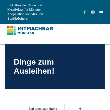
Skip
Bibliothek der Dinge und
to
KreativLab
für Münster –
Kooperation von
vhs
und
content
Stadtbücherei
MitMachBar
Dinge zum
Dinge
Ausleihen!
FAQ
News
Videos
Sortieren nach
Name