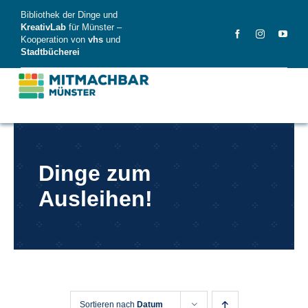
Skip
Bibliothek der Dinge und
to
KreativLab
für Münster –
Kooperation von
vhs
und
content
Stadtbücherei
MitMachBar
Dinge zum
Dinge
Ausleihen!
FAQ
News
Videos
Sortieren nach
Datum