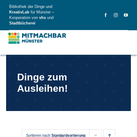
Skip
Bibliothek der Dinge und
to
KreativLab
für Münster –
Kooperation von
vhs
und
content
Stadtbücherei
MitMachBar
Dinge zum
Dinge
Ausleihen!
FAQ
News
Videos
Sortieren nach
Standardsortierung