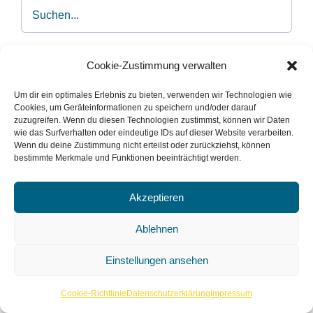
Cookie-Zustimmung verwalten
Dinge nach Kategorien
Um dir ein optimales Erlebnis zu bieten, verwenden wir Technologien wie
Forschen
(18)
Cookies, um Geräteinformationen zu speichern und/oder darauf
zuzugreifen. Wenn du diesen Technologien zustimmst, können wir Daten
wie das Surfverhalten oder eindeutige IDs auf dieser Website verarbeiten.
Kinderbücherei
(7)
Wenn du deine Zustimmung nicht erteilst oder zurückziehst, können
bestimmte Merkmale und Funktionen beeinträchtigt werden.
Medien & Kommunikation
(66)
Akzeptieren
Musik
(30)
Ablehnen
Aufnahmeequipment
(5)
Einstellungen ansehen
Diverses
(10)
Cookie-Richtlinie
Datenschutzerklärung
Impressum
Schlaginstrumente
(9)