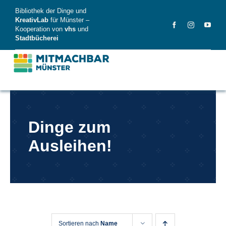
Skip
Bibliothek der Dinge und
to
KreativLab
für Münster –
Kooperation von
vhs
und
content
Stadtbücherei
MitMachBar
Dinge zum
Dinge
Ausleihen!
FAQ
News
Videos
Sortieren nach
Name