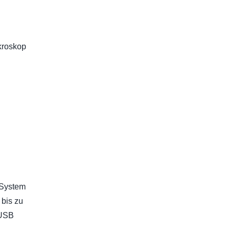
kroskop
 System
 bis zu
 USB