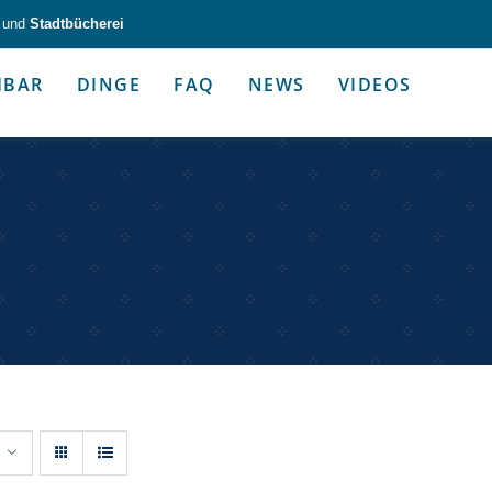
und
Stadtbücherei
HBAR
DINGE
FAQ
NEWS
VIDEOS
zeug & Alltagshelfer
Medien & Kommunik
g & Altagshelfer
Medien & Kommunik
e selbst in die Hand.
Kommunikative Gimmicks & coo