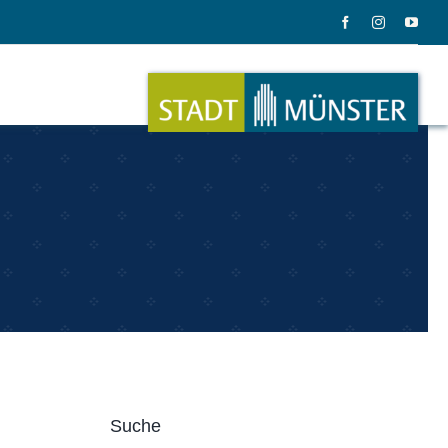
ation
Musik
ation
Musikinstrumente
Suche
le Gadgets
Alles zum Tasten, Zupfen, Schlagen.