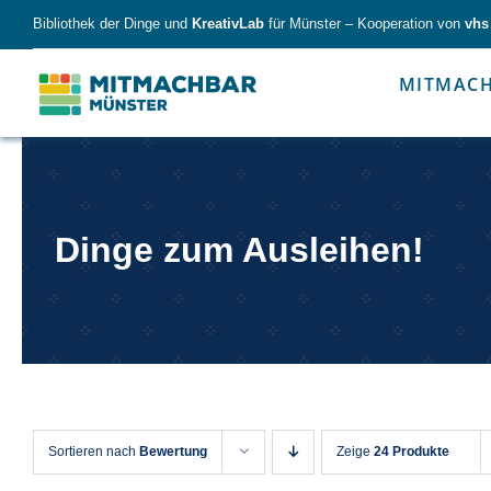
Skip
Bibliothek der Dinge und
KreativLab
für Münster – Kooperation von
vhs
to
content
MITMAC
Forschen
Werk
Dinge zum Ausleihen!
Forschen
Werkzeu
Sortieren nach
Bewertung
Zeige
24 Produkte
Alles für kleine & große Entdecker.
Nimm die Ding