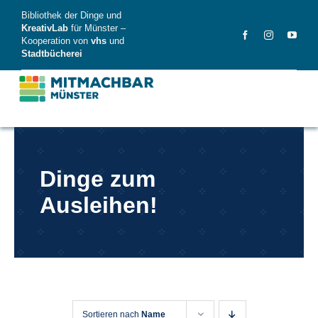
Skip
Bibliothek der Dinge und
to
KreativLab
für Münster –
Kooperation von
vhs
und
content
Stadtbücherei
MitMachBar
Dinge zum
Dinge
Ausleihen!
FAQ
News
Videos
Sortieren nach
Name