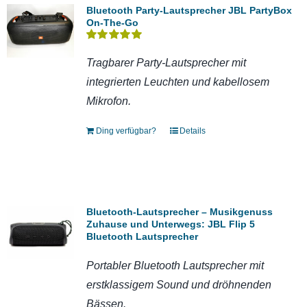
Bluetooth Party-Lautsprecher JBL PartyBox
On-The-Go
Bewertet
mit
5.00
von 5
Tragbarer Party-Lautsprecher mit
integrierten Leuchten und kabellosem
Mikrofon.
Ding verfügbar?
Details
Bluetooth-Lautsprecher – Musikgenuss
Zuhause und Unterwegs: JBL Flip 5
Bluetooth Lautsprecher
Portabler Bluetooth Lautsprecher mit
erstklassigem Sound und dröhnenden
Bässen.