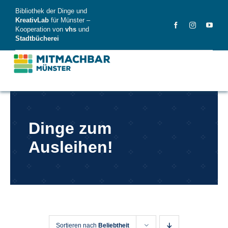
Skip
Bibliothek der Dinge und
to
KreativLab
für Münster –
Kooperation von
vhs
und
content
Stadtbücherei
MitMachBar
Dinge zum
Dinge
Ausleihen!
FAQ
News
Videos
Sortieren nach
Beliebtheit