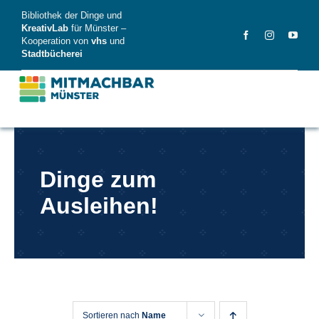
Skip
Bibliothek der Dinge und
to
KreativLab
für Münster –
Kooperation von
vhs
und
content
Stadtbücherei
MitMachBar
Dinge zum
Dinge
Ausleihen!
FAQ
News
Videos
Sortieren nach
Name