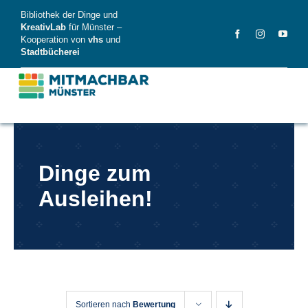
Skip
Bibliothek der Dinge und
to
KreativLab
für Münster –
Kooperation von
vhs
und
content
Stadtbücherei
MitMachBar
Dinge zum
Dinge
Ausleihen!
FAQ
News
Videos
Sortieren nach
Bewertung