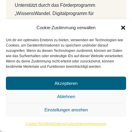
Unterstützt durch das Förderprogramm
„WissensWandel. Digitalprogramm für
Bibliotheken und Archive innerhalb von
Cookie-Zustimmung verwalten
NEUSTART KULTUR“ vom Deutschen
Bibliotheksverband e.V. und dem Beauftragten
Um dir ein optimales Erlebnis zu bieten, verwenden wir Technologien wie
Cookies, um Geräteinformationen zu speichern und/oder darauf
der Bundesregierung für Kultur und Medien
zuzugreifen. Wenn du diesen Technologien zustimmst, können wir Daten
(BKM).
wie das Surfverhalten oder eindeutige IDs auf dieser Website verarbeiten.
Wenn du deine Zustimmung nicht erteilst oder zurückziehst, können
bestimmte Merkmale und Funktionen beeinträchtigt werden.
Akzeptieren
Ablehnen
Einstellungen ansehen
Cookie-Richtlinie
Datenschutzerklärung
Impressum