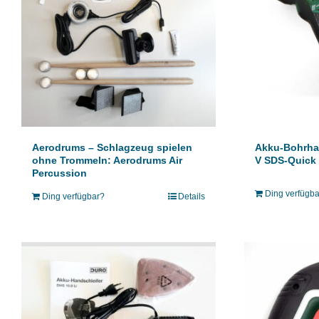
Akku-Bohrha
Aerodrums – Schlagzeug spielen
V SDS-Quick
ohne Trommeln: Aerodrums Air
Percussion
Ding verfügb
Ding verfügbar?
Details