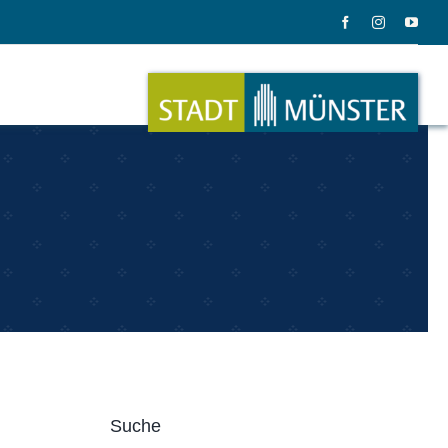
ation
Musik
ation
Musikinstrumente
Suche
le Gadgets
Alles zum Tasten, Zupfen, Schlagen.