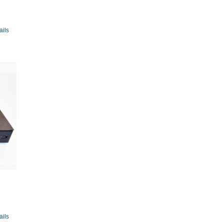
ails
ails