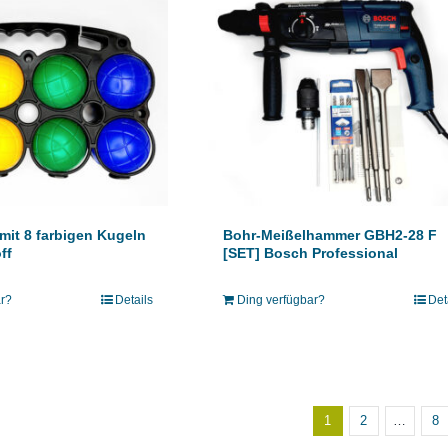
 mit 8 farbigen Kugeln
Bohr-Meißelhammer GBH2-28 F
ff
[SET] Bosch Professional
ar?
Details
Ding verfügbar?
Det
1
2
…
8