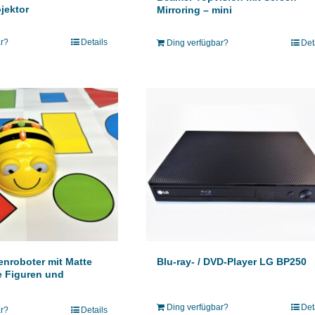
jektor
Mirroring – mini
ar?
Details
Ding verfügbar?
Det
Blu-ray- / DVD-Player LG BP250
nroboter mit Matte
e Figuren und
Ding verfügbar?
Det
ar?
Details