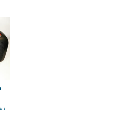
BL
ails