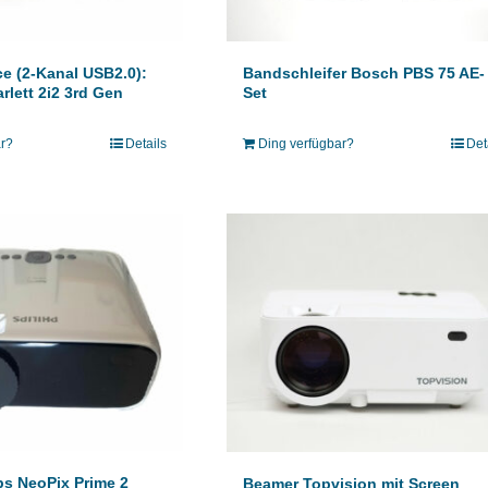
ce (2-Kanal USB2.0):
Bandschleifer Bosch PBS 75 AE-
rlett 2i2 3rd Gen
Set
ar?
Details
Ding verfügbar?
Det
ps NeoPix Prime 2
Beamer Topvision mit Screen