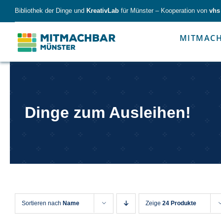
Skip
Bibliothek der Dinge und
KreativLab
für Münster – Kooperation von
vhs
to
content
MITMAC
Forschen
Werk
Dinge zum Ausleihen!
Forschen
Werkzeu
Sortieren nach
Name
Zeige
24 Produkte
Alles für kleine & große Entdecker.
Nimm die Ding