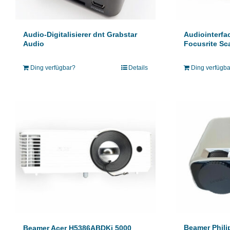
Audio-Digitalisierer dnt Grabstar
Audiointerfa
Audio
Focusrite Sca
Ding verfügbar?
Details
Ding verfügb
Beamer Phili
Beamer Acer H5386ABDKi 5000