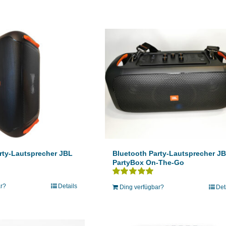
rty-Lautsprecher JBL
Bluetooth Party-Lautsprecher J
PartyBox On-The-Go
Bewertet
ar?
Details
Ding verfügbar?
Det
mit
5.00
von 5