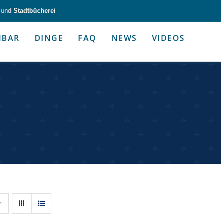
und
Stadtbücherei
HBAR
DINGE
FAQ
NEWS
VIDEOS
zeug & Alltagshelfer
Medien & Kommunik
g & Altagshelfer
Medien & Kommunik
e selbst in die Hand.
Kommunikative Gimmicks & coo