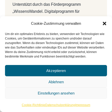
Unterstützt durch das Förderprogramm
„WissensWandel. Digitalprogramm für
Bibliotheken und Archive innerhalb von
Cookie-Zustimmung verwalten
NEUSTART KULTUR“ vom Deutschen
Bibliotheksverband e.V. und dem Beauftragten
Um dir ein optimales Erlebnis zu bieten, verwenden wir Technologien wie
Cookies, um Geräteinformationen zu speichern und/oder darauf
der Bundesregierung für Kultur und Medien
zuzugreifen. Wenn du diesen Technologien zustimmst, können wir Daten
(BKM).
wie das Surfverhalten oder eindeutige IDs auf dieser Website verarbeiten.
Wenn du deine Zustimmung nicht erteilst oder zurückziehst, können
bestimmte Merkmale und Funktionen beeinträchtigt werden.
Akzeptieren
Ablehnen
Einstellungen ansehen
Cookie-Richtlinie
Datenschutzerklärung
Impressum