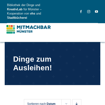
Skip
Bibliothek der Dinge und
to
KreativLab
für Münster –
Kooperation von
vhs
und
content
Stadtbücherei
MitMachBar
Dinge zum
Dinge
Ausleihen!
FAQ
News
Videos
Sortieren nach
Datum