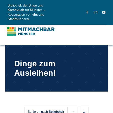
Skip
Bibliothek der Dinge und
to
KreativLab
für Münster –
Kooperation von
vhs
und
content
Stadtbücherei
MitMachBar
Dinge zum
Dinge
Ausleihen!
FAQ
News
Videos
Sortieren nach
Beliebtheit