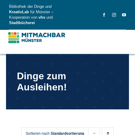
Skip
Bibliothek der Dinge und
to
KreativLab
für Münster –
Kooperation von
vhs
und
content
Stadtbücherei
MitMachBar
Dinge zum
Dinge
Ausleihen!
FAQ
News
Videos
Sortieren nach
Standardsortierung