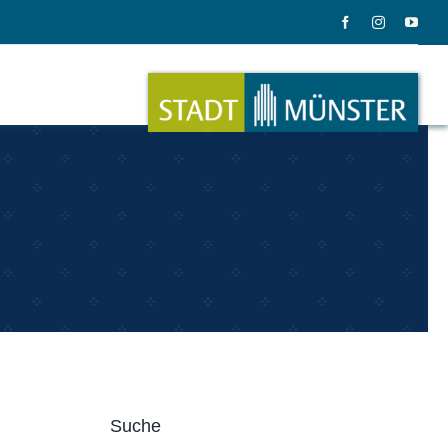
ation
Musik
ation
Musikinstrumente
Suche
le Gadgets
Alles zum Tasten, Zupfen, Schlagen.