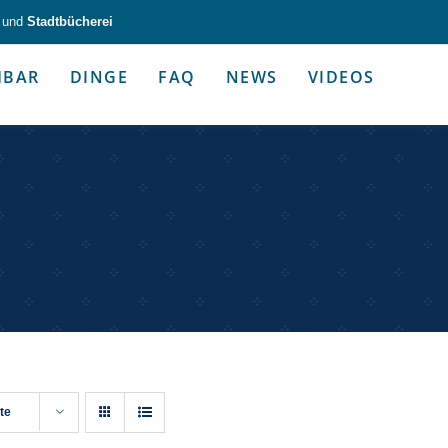
und
Stadtbücherei
HBAR
DINGE
FAQ
NEWS
VIDEOS
zeug & Alltagshelfer
Medien & Kommunik
g & Altagshelfer
Medien & Kommunik
te
e selbst in die Hand.
Kommunikative Gimmicks & coo