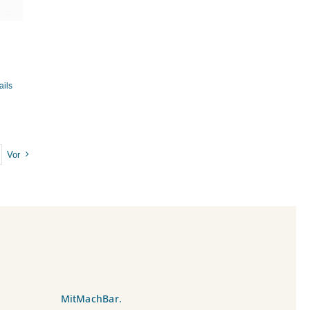
ails
Vor
MitMachBar.