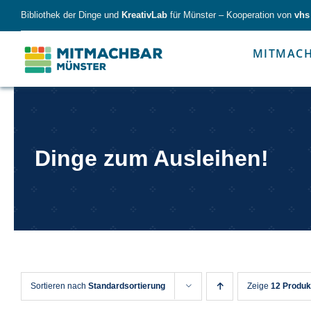
Skip
Bibliothek der Dinge und
KreativLab
für Münster – Kooperation von
vhs
to
content
MITMAC
Forschen
Werk
Dinge zum Ausleihen!
Forschen
Werkzeu
Sortieren nach
Standardsortierung
Zeige
12 Produk
Alles für kleine & große Entdecker.
Nimm die Ding