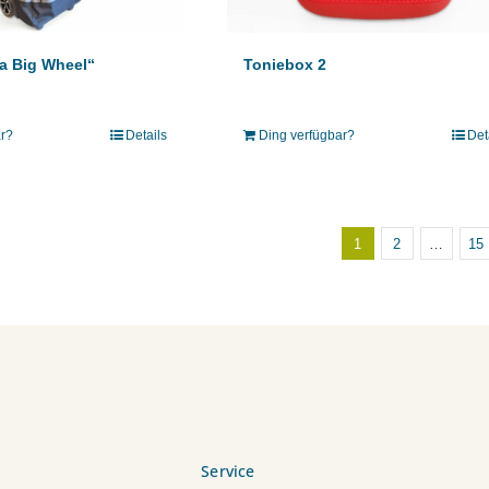
ta Big Wheel“
Toniebox 2
ar?
Details
Ding verfügbar?
Det
1
2
…
15
Service