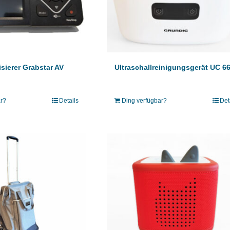
isierer Grabstar AV
Ultraschallreinigungsgerät UC 6
ar?
Details
Ding verfügbar?
Det