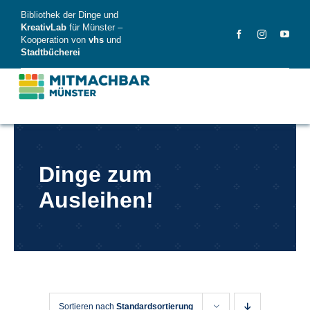
Skip
Bibliothek der Dinge und
to
KreativLab
für Münster –
Kooperation von
vhs
und
content
Stadtbücherei
MitMachBar
Dinge zum
Dinge
Ausleihen!
FAQ
News
Videos
Sortieren nach
Standardsortierung