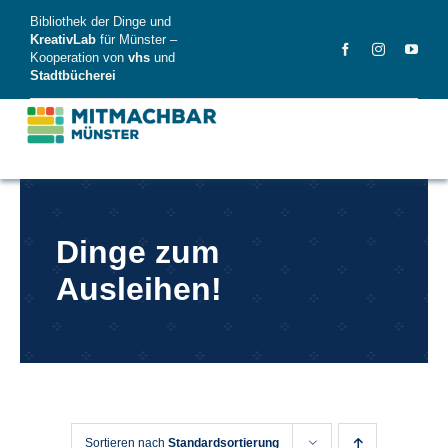
Skip
Bibliothek der Dinge und
to
KreativLab
für Münster –
Kooperation von
vhs
und
content
Stadtbücherei
MitMachBar
Dinge zum
Dinge
Ausleihen!
FAQ
News
Videos
Sortieren nach
Standardsortierung