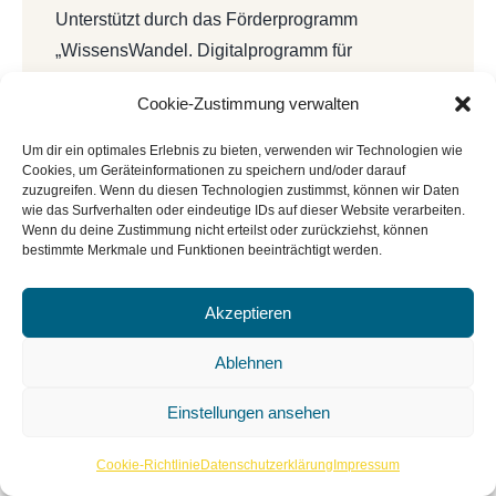
Unterstützt durch das Förderprogramm
„WissensWandel. Digitalprogramm für
Bibliotheken und Archive innerhalb von
Cookie-Zustimmung verwalten
NEUSTART KULTUR“ vom Deutschen
Bibliotheksverband e.V. und dem Beauftragten
Um dir ein optimales Erlebnis zu bieten, verwenden wir Technologien wie
Cookies, um Geräteinformationen zu speichern und/oder darauf
der Bundesregierung für Kultur und Medien
zuzugreifen. Wenn du diesen Technologien zustimmst, können wir Daten
(BKM).
wie das Surfverhalten oder eindeutige IDs auf dieser Website verarbeiten.
Wenn du deine Zustimmung nicht erteilst oder zurückziehst, können
bestimmte Merkmale und Funktionen beeinträchtigt werden.
Akzeptieren
Ablehnen
Einstellungen ansehen
Cookie-Richtlinie
Datenschutzerklärung
Impressum