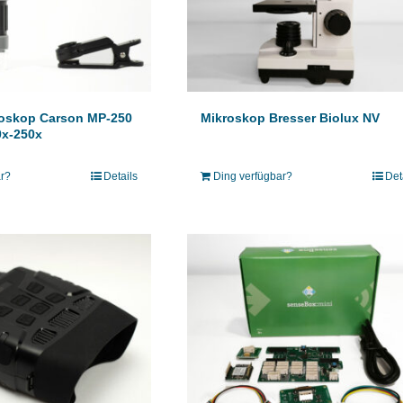
Mikroskop Bresser Biolux NV
oskop Carson MP-250
0x-250x
Ding verfügbar?
Det
ar?
Details