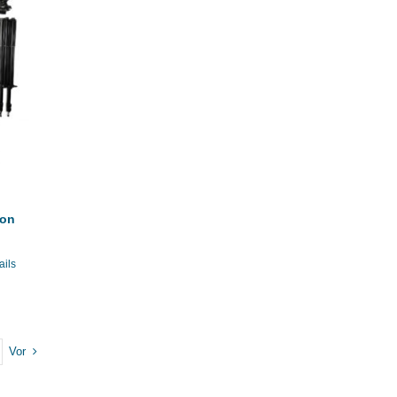
ion
ails
Vor