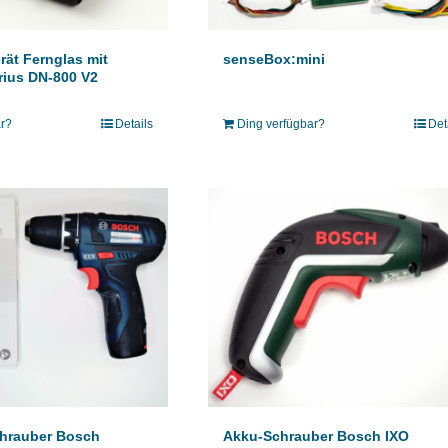
rät Fernglas mit
senseBox:mini
rius DN-800 V2
ar?
Details
Ding verfügbar?
Det
hrauber Bosch
Akku-Schrauber Bosch IXO