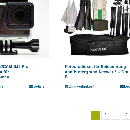
SJCAM SJ8 Pro –
Fotostudioset für Beleuchtung
a für
und Hintergrund Neewer 2 – Opt
hmen
B
ar?
Details
Ding verfügbar?
Det
1
2
…
8