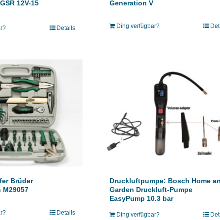
 GSR 12V-15
Generation V
Ding verfügbar?
Det
ar?
Details
er Brüder
Druckluftpumpe: Bosch Home a
 M29057
Garden Druckluft-Pumpe
EasyPump 10.3 bar
ar?
Details
Ding verfügbar?
Det