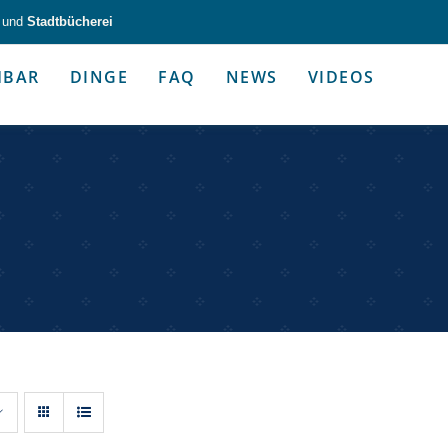
und
Stadtbücherei
HBAR
DINGE
FAQ
NEWS
VIDEOS
zeug & Alltagshelfer
Medien & Kommunik
g & Altagshelfer
Medien & Kommunik
e selbst in die Hand.
Kommunikative Gimmicks & coo