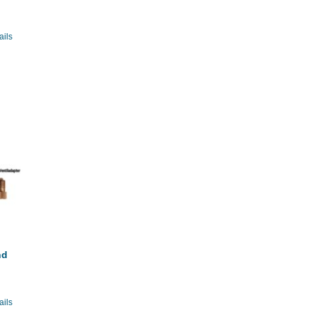
ails
nd
ails