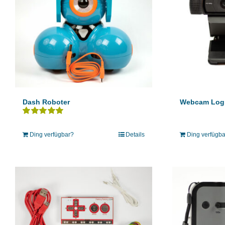
Dash Roboter
Webcam Log
Bewertet
mit
5.00
von 5
Ding verfügbar?
Details
Ding verfügb