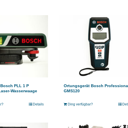
 Bosch PLL 1 P
Ortungsgerät Bosch Professiona
Laser-Wasserwaage
GMS120
ar?
Details
Ding verfügbar?
Det