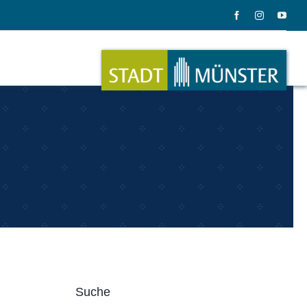
ation
Musik
ation
Musikinstrumente
Suche
le Gadgets
Alles zum Tasten, Zupfen, Schlagen.