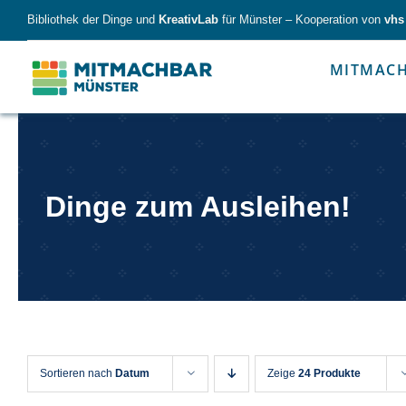
Skip
Bibliothek der Dinge und
KreativLab
für Münster – Kooperation von
vhs
to
content
MITMAC
Forschen
Werk
Dinge zum Ausleihen!
Forschen
Werkzeu
Sortieren nach
Datum
Zeige
24 Produkte
Alles für kleine & große Entdecker.
Nimm die Ding