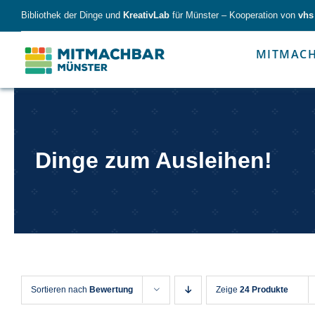
Skip
Bibliothek der Dinge und
KreativLab
für Münster – Kooperation von
vhs
to
content
MITMAC
Forschen
Werk
Dinge zum Ausleihen!
Forschen
Werkzeu
Sortieren nach
Bewertung
Zeige
24 Produkte
Alles für kleine & große Entdecker.
Nimm die Ding