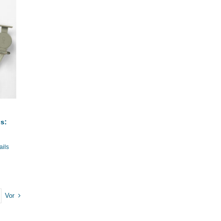
s:
ails
Vor