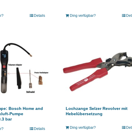
ar?
Details
Ding verfügbar?
Det
mpe: Bosch Home and
Lochzange Selzer Revolver mit
kluft-Pumpe
Hebelübersetzung
.3 bar
Ding verfügbar?
Det
ar?
Details