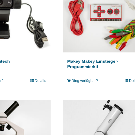
itech
Makey Makey Einsteiger-
Programmierkit
ar?
Details
Ding verfügbar?
Det