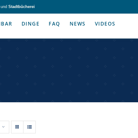
und
Stadtbücherei
HBAR
DINGE
FAQ
NEWS
VIDEOS
zeug & Alltagshelfer
Medien & Kommunik
g & Altagshelfer
Medien & Kommunik
e selbst in die Hand.
Kommunikative Gimmicks & coo