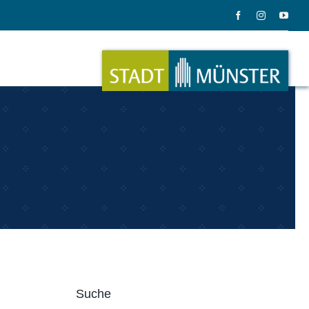
ation
Musik
ation
Musikinstrumente
Suche
le Gadgets
Alles zum Tasten, Zupfen, Schlagen.