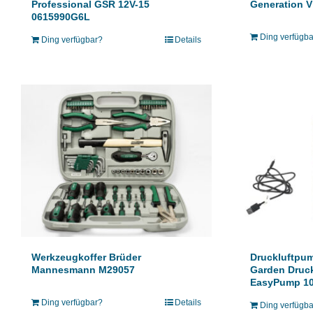
Professional GSR 12V-15
Generation V
0615990G6L
Ding verfügb
Ding verfügbar?
Details
Werkzeugkoffer Brüder
Druckluftpu
Mannesmann M29057
Garden Druc
EasyPump 10
Ding verfügbar?
Details
Ding verfügb