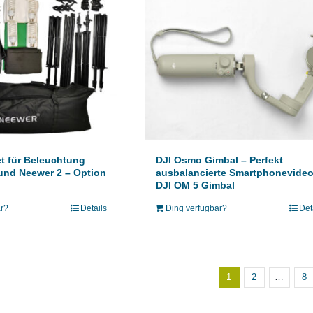
t für Beleuchtung
DJI Osmo Gimbal – Perfekt
und Neewer 2 – Option
ausbalancierte Smartphonevideo
DJI OM 5 Gimbal
ar?
Details
Ding verfügbar?
Det
1
2
…
8