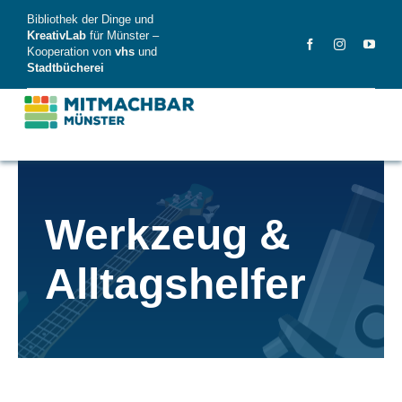
Skip
Bibliothek der Dinge und
to
KreativLab
für Münster –
Kooperation von
vhs
und
content
Stadtbücherei
MitMachBar
Werkzeug &
Dinge
Alltagshelfer
FAQ
News
Videos