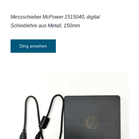
Messschieber McPower 1515040,
digital
Schieblehre aus Metall, 150mm
Ding ansehen
Externes USB-CD-DVD-Laufwerk inkl.
Brenner HP F6V97AA