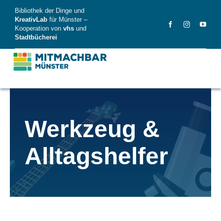
Skip
Bibliothek der Dinge und
to
KreativLab
für Münster –
Kooperation von
vhs
und
content
Stadtbücherei
MitMachBar
Werkzeug &
Dinge
Alltagshelfer
FAQ
News
Videos