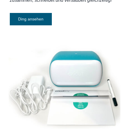
zusammen, schneidet und versäubert gleichzeitig!
Ding ansehen
Plotter Cricut Joy 2007992