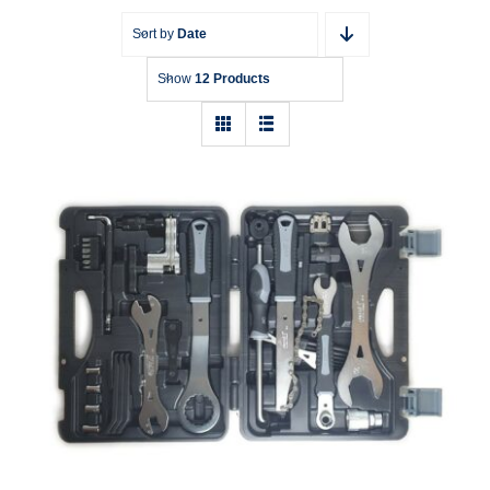
Sort by
Date
Show
12 Products
Fahrradwerkzeugkoffer SuperB Unisex
Adult TBA-2000