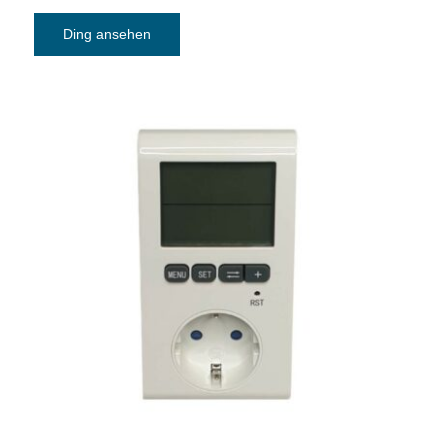
Ding ansehen
Energiekostenmessgerät Bachmann