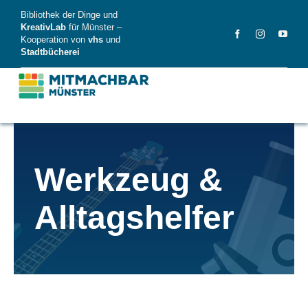
Skip
Bibliothek der Dinge und
to
KreativLab
für Münster –
Kooperation von
vhs
und
content
Stadtbücherei
MitMachBar
Werkzeug &
Dinge
Alltagshelfer
FAQ
News
Videos