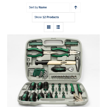
Sort by
Name
Show
12 Products
Werkzeugkoffer Brüder Mannesmann
M29057