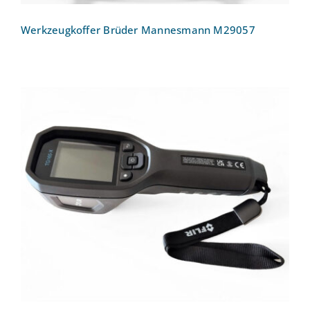
Werkzeugkoffer Brüder Mannesmann M29057
Wärmebildkamera FLIR TG165-X