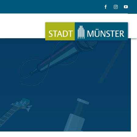
ation
Musik
ation
Musikinstrumente
le Gadgets
Alles zum Tasten, Zupfen, Schlagen.