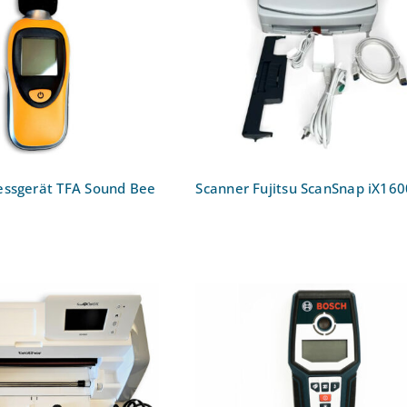
egelmessgerät TFA
Scanner Fujitsu ScanSn
d Bee Klasse 2
iX1600
essgerät TFA Sound Bee
Scanner Fujitsu ScanSnap iX160
 Brother ScanNCut
Ortungsgerät Bosch
SDX950
Professional GMS120