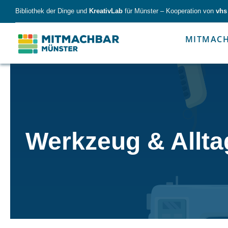
Skip
Bibliothek der Dinge und
KreativLab
für Münster – Kooperation von
vhs
to
content
MITMAC
Forschen
Werk
Werkzeug & Allta
Forschen
Werkzeu
Alles für kleine & große Entdecker.
Nimm die Ding