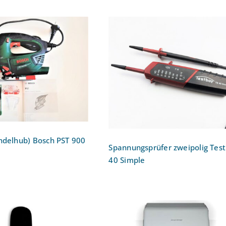
äge (Pendelhub)
Spannungsprüfer zweipol
h PST 900 PEL
Testboy 40 Simple
ndelhub) Bosch PST 900
Spannungsprüfer zweipolig Tes
40 Simple