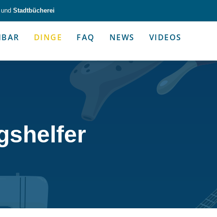
und
Stadtbücherei
HBAR
DINGE
FAQ
NEWS
VIDEOS
zeug & Alltagshelfer
Medien & Kommunik
gshelfer
g & Altagshelfer
Medien & Kommunik
e selbst in die Hand.
Kommunikative Gimmicks & coo