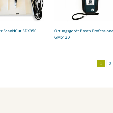
her ScanNCut SDX950
Ortungsgerät Bosch Professiona
GMS120
1
2