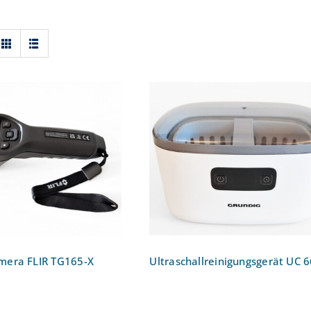
ildkamera FLIR
Ultraschallreinigungsger
TG165-X
UC 6620
era FLIR TG165-X
Ultraschallreinigungsgerät UC 