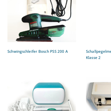
Schwingschleifer Bosch
Schallp
PSS 200 A
Soun
Schwingschleifer Bosch PSS 200 A
Schallpegelm
Klasse 2
Plotter
Plotter Cricut Joy 2007992