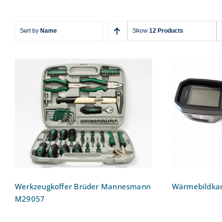
Sort by
Name
Show
12 Products
Werkzeugkoffer Brüder
Wärmeb
Mannesmann M29057
Werkzeugkoffer Brüder Mannesmann
Wärmebildkam
M29057