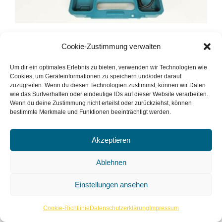
Cookie-Zustimmung verwalten
Heißluftgebläse Kit Makita
HG5030K 1600 W
Um dir ein optimales Erlebnis zu bieten, verwenden wir Technologien wie
Cookies, um Geräteinformationen zu speichern und/oder darauf
zuzugreifen. Wenn du diesen Technologien zustimmst, können wir Daten
wie das Surfverhalten oder eindeutige IDs auf dieser Website verarbeiten.
Ein Heißluftgebläse kann nicht nur zum Trocknen,
Wenn du deine Zustimmung nicht erteilst oder zurückziehst, können
bestimmte Merkmale und Funktionen beeinträchtigt werden.
Auftauen von Türschlössern, Entfernen alter Lacke,
Aufbringen von Kantenumleimern und Schrumpfen
Akzeptieren
von Schrumpfschläuchen verwendet werden,
sondern auch zum Löten, Schweißen und
Ablehnen
Desinfizieren.
Einstellungen ansehen
Ding ansehen
Cookie-Richtlinie
Datenschutzerklärung
Impressum