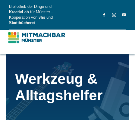
Skip
Bibliothek der Dinge und
to
KreativLab
für Münster –
Kooperation von
vhs
und
content
Stadtbücherei
MitMachBar
Werkzeug &
Dinge
Alltagshelfer
FAQ
News
Videos