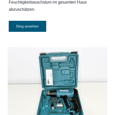
Feuchtigkeitswachstum im gesamten Haus
abzuschätzen.
Ding ansehen
Heißluftgebläse Kit Makita HG5030K
1600 W