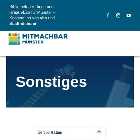
Skip
Bibliothek der Dinge und
to
KreativLab
für Münster –
Kooperation von
vhs
und
content
Stadtbücherei
MitMachBar
Sonstiges
Dinge
FAQ
News
Videos
Sort by
Rating