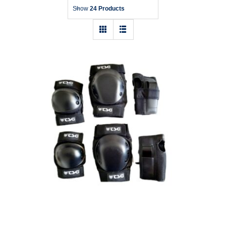
Show
24 Products
Schoner TSG Junior Set Größe: One
Size