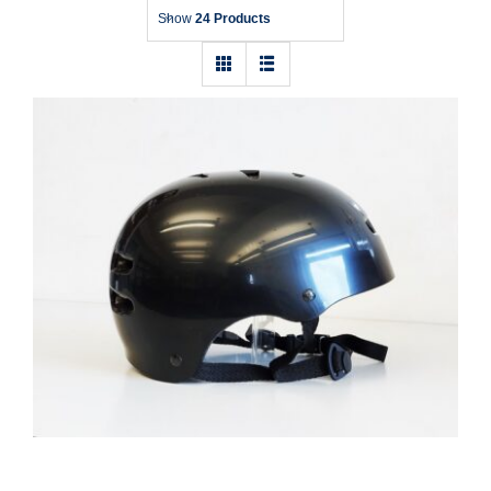
Show
24 Products
Helm TSG Skate/BMX Größe: S/M