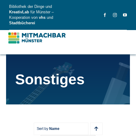
Skip
Bibliothek der Dinge und
to
KreativLab
für Münster –
Kooperation von
vhs
und
content
Stadtbücherei
MitMachBar
Sonstiges
Dinge
FAQ
News
Videos
Sort by
Name