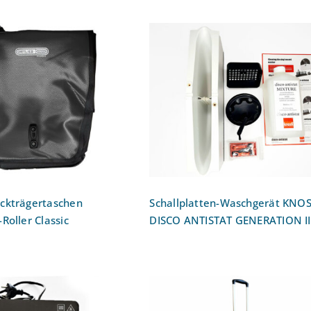
Fahrrad-
Schallplatten-Waschgerä
kträgertaschen
KNOSTI DISCO ANTIST
EB Back-Roller
GENERATION II
Classic
ckträgertaschen
Schallplatten-Waschgerät KNOS
Roller Classic
DISCO ANTISTAT GENERATION II