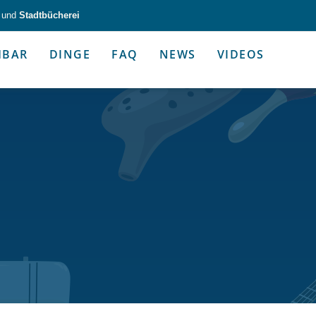
und
Stadtbücherei
HBAR
DINGE
FAQ
NEWS
VIDEOS
zeug & Alltagshelfer
Medien & Kommunik
g & Altagshelfer
Medien & Kommunik
e selbst in die Hand.
Kommunikative Gimmicks & coo