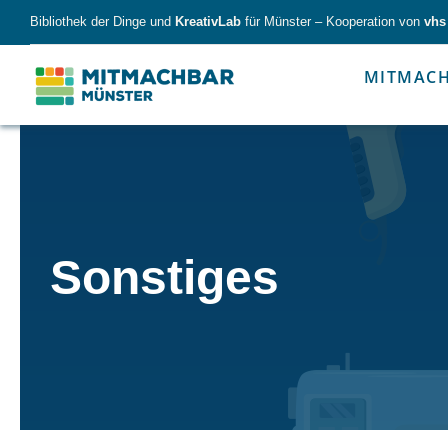
Skip
Bibliothek der Dinge und
KreativLab
für Münster – Kooperation von
vhs
to
content
MITMAC
Forschen
Werk
Sonstiges
Forschen
Werkzeu
Alles für kleine & große Entdecker.
Nimm die Ding