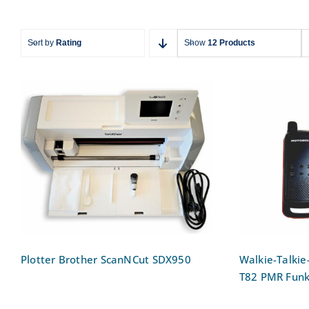
Sort by
Rating
Show
12 Products
Walkie
Plotter Brother ScanNCut
Talk
SDX950
Plotter Brother ScanNCut SDX950
Walkie-Talkie
T82 PMR Funk