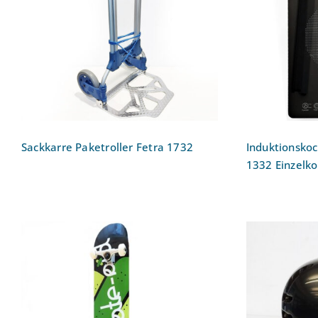
Induk
Sackkarre Paketroller Fetra
KOE
1732
Ein
Sackkarre Paketroller Fetra 1732
Induktionskoc
1332 Einzelko
Helm 
Skateboard skate-aid
G