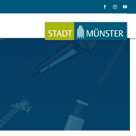
ation
Musik
ation
Musikinstrumente
le Gadgets
Alles zum Tasten, Zupfen, Schlagen.