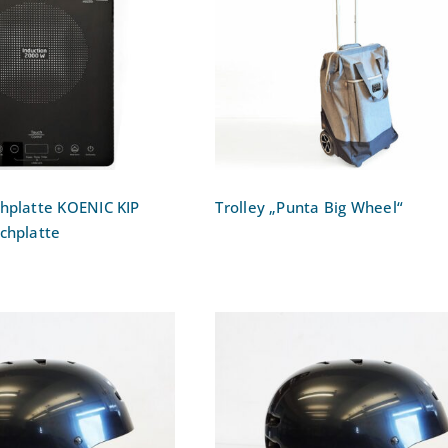
tionskochplatte
NIC KIP 1332
Trolley „Punta Big Wheel
zelkochplatte
hplatte KOENIC KIP
Trolley „Punta Big Wheel“
chplatte
TSG Skate/BMX
Helm TSG Skate/BMX
röße: S/M
Größe: L/XL