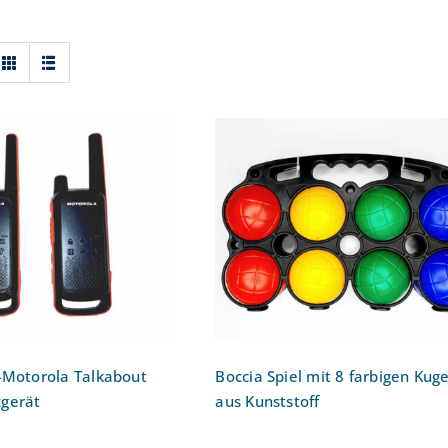
-Talkie-Motorola
Boccia Spiel mit 8 farbig
about T82 PMR
Kugeln aus Kunststoff
Funkgerät
-Motorola Talkabout
Boccia Spiel mit 8 farbigen Kug
gerät
aus Kunststoff