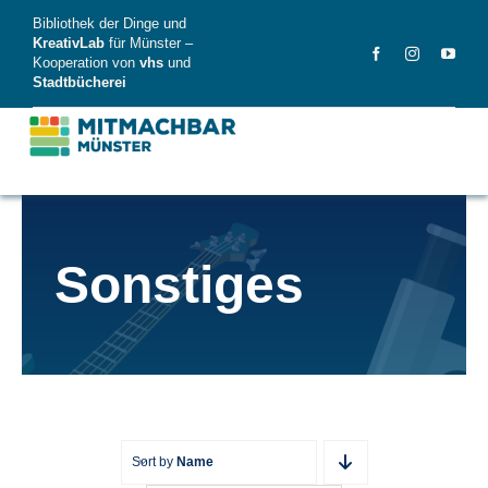
Skip
Bibliothek der Dinge und
to
KreativLab
für Münster –
Kooperation von
vhs
und
content
Stadtbücherei
MitMachBar
Sonstiges
Dinge
FAQ
News
Videos
Sort by
Name