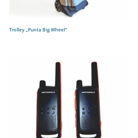
Trolley „Punta Big Wheel“
Walkie-Talkie-Motorola Talkabout T82
PMR Funkgerät