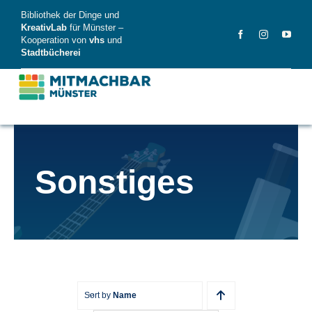
Skip
Bibliothek der Dinge und
to
KreativLab
für Münster –
Kooperation von
vhs
und
content
Stadtbücherei
MitMachBar
Sonstiges
Dinge
FAQ
News
Videos
Sort by
Name