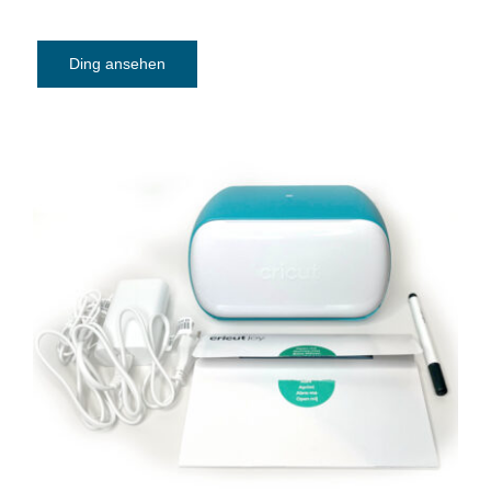
Ding ansehen
Plotter Cricut Joy 2007992