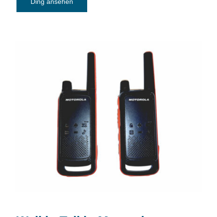
Ding ansehen
Walkie-Talkie-Motorola Talkabout T82
PMR Funkgerät