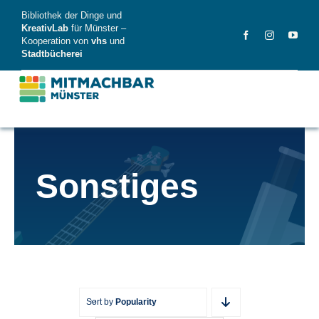
Skip
Bibliothek der Dinge und
to
KreativLab
für Münster –
Kooperation von
vhs
und
content
Stadtbücherei
MitMachBar
Sonstiges
Dinge
FAQ
News
Videos
Sort by
Popularity