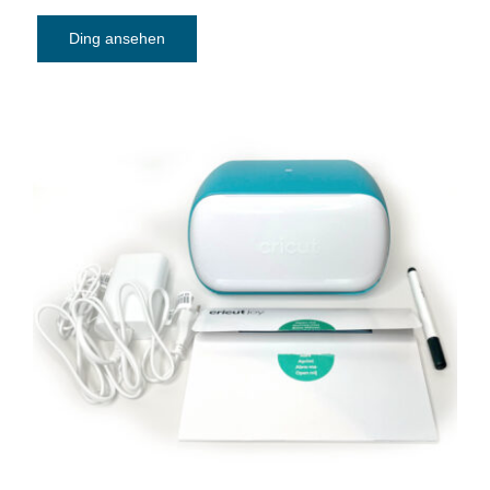
Ding ansehen
Plotter Cricut Joy 2007992